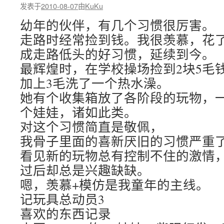
发表于
2010-08-07
由
KuKu
幼年的伙伴，有几个习惯很厉害。
走路时经常捡到钱。我很羡慕，花
成走路低头的好习惯，延续到今。
最辉煌时，在学校操场捡到2块5毛
加上3毛洗了一个热水澡。
她有个收集箱放了各阶段的玩物，
个娃娃，诸如此类。
对这个习惯简直是敬佩，
我骨子里面的喜新厌旧的习惯严重
看见新的玩物总有控制不住的激情
过后却总是兴趣缺缺。
嗯，羡慕+模仿是我童年的主线。
记玩具总动员3
喜欢的东西记录