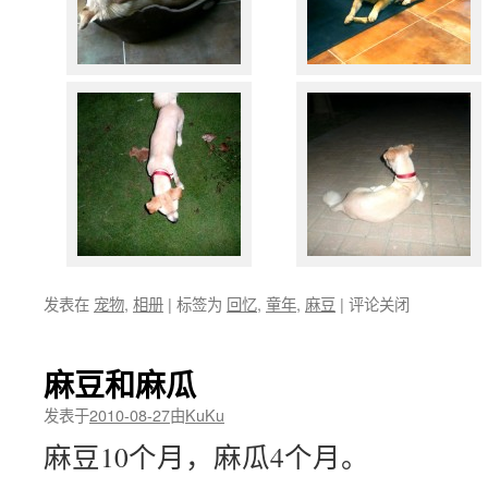
发表在
宠物
,
相册
|
标签为
回忆
,
童年
,
麻豆
|
评论关闭
麻豆和麻瓜
发表于
2010-08-27
由
KuKu
麻豆10个月，麻瓜4个月。