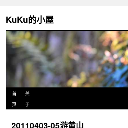
KuKu的小屋
首
关
页
于
20110403-05游黄山