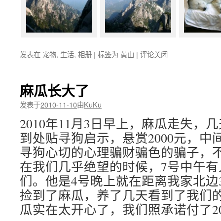
发表在
宠物
,
生活
,
相册
|
标签为
黄山
|
评论关闭
麻瓜长大了
发表于
2010-11-10
由
KuKu
2010年11月3日早上，麻瓜走失
到处贴寻狗启示，悬赏2000元，中
寻狗心切的心理骗财骗色的骗子，
在我们几乎绝望的时候，7号中午有
们。他是4号晚上就在距离我家北边3
捡到了麻瓜，养了几天看到了我们
瓜实在太开心了，我们照承诺付了20