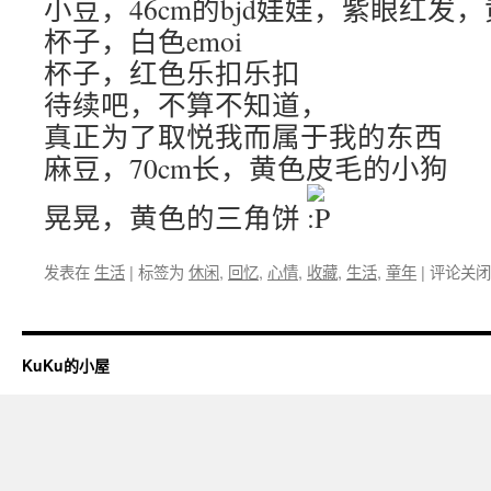
小豆，46cm的bjd娃娃，紫眼红发
杯子，白色emoi
杯子，红色乐扣乐扣
待续吧，不算不知道，
真正为了取悦我而属于我的东西
麻豆，70cm长，黄色皮毛的小狗
晃晃，黄色的三角饼
发表在
生活
|
标签为
休闲
,
回忆
,
心情
,
收藏
,
生活
,
童年
|
评论关闭
KuKu的小屋