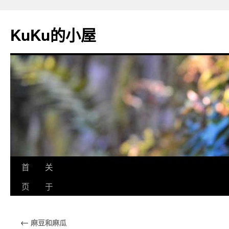
KuKu的小屋
首
关
页
于
←
麻豆和麻瓜