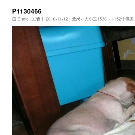
P1130466
由
Engic
|
发表于
2010-11-12
|
全尺寸大小是
1536 × 1152
个像素