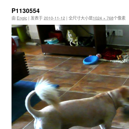
P1130554
由
Engic
|
发表于
2010-11-12
|
全尺寸大小是
1024 × 768
个像素