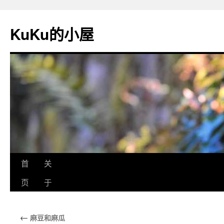
KuKu的小屋
首
关
页
于
←
麻豆和麻瓜