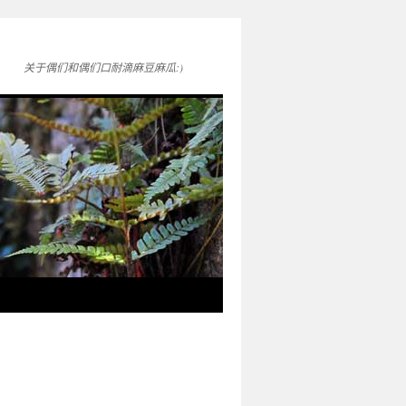
关于偶们和偶们口耐滴麻豆麻瓜:)