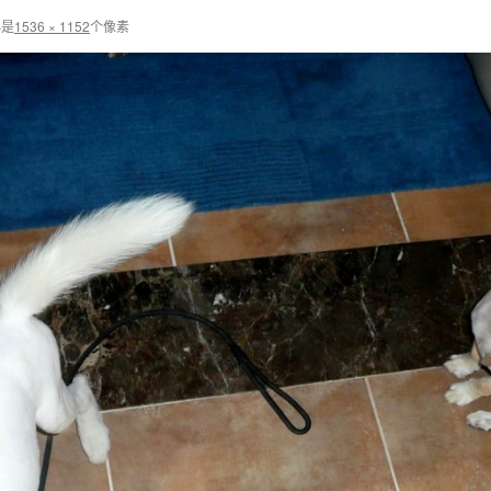
小是
1536 × 1152
个像素