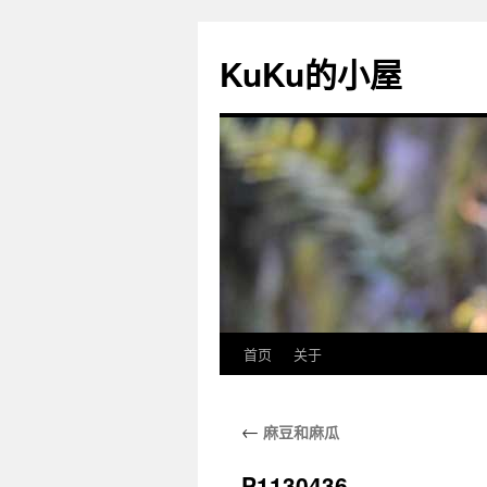
KuKu的小屋
首页
关于
←
麻豆和麻瓜
P1130436