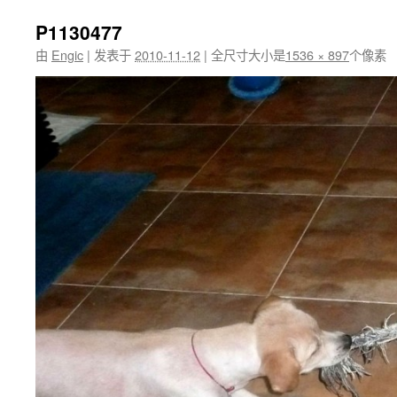
P1130477
由
Engic
|
发表于
2010-11-12
|
全尺寸大小是
1536 × 897
个像素