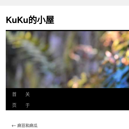
KuKu的小屋
首
关
页
于
←
麻豆和麻瓜