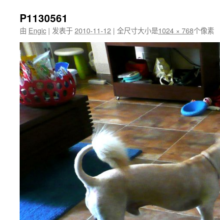
P1130561
由
Engic
|
发表于
2010-11-12
|
全尺寸大小是
1024 × 768
个像素