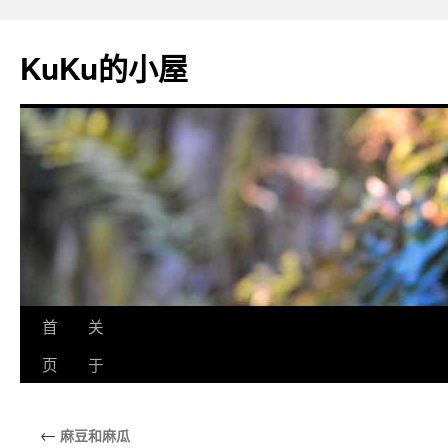
KuKu的小屋
首
关
页
于
←
麻豆和麻瓜