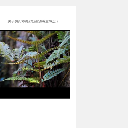
关于偶们和偶们口耐滴麻豆麻瓜:)