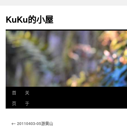
KuKu的小屋
首
关
页
于
←
20110403-05游黄山