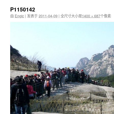
P1150142
由
Engic
|
发表于
2011-04-09
|
全尺寸大小是
1400 × 687
个像素