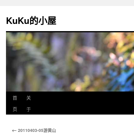
KuKu的小屋
首
关
页
于
←
20110403-05游黄山