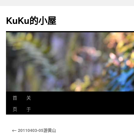
KuKu的小屋
首
关
页
于
←
20110403-05游黄山