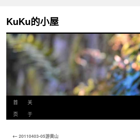
KuKu的小屋
首
关
页
于
←
20110403-05游黄山