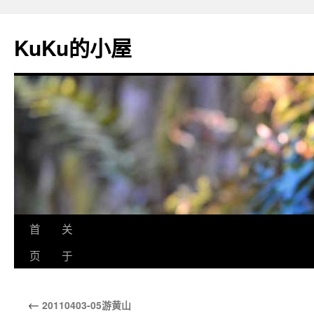
KuKu的小屋
首
关
页
于
←
20110403-05游黄山