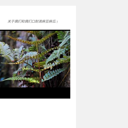
关于偶们和偶们口耐滴麻豆麻瓜:)