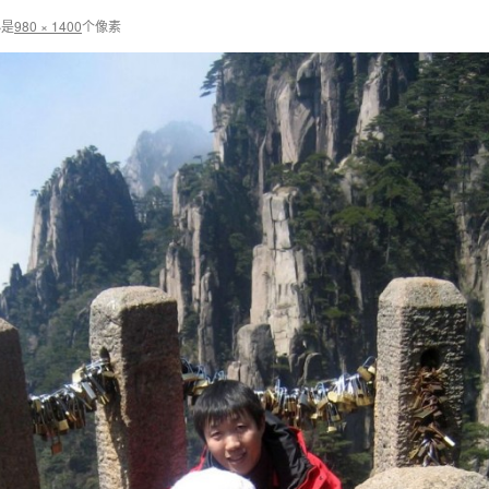
小是
980 × 1400
个像素