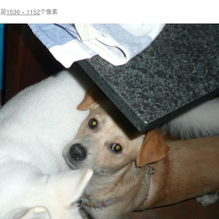
小是
1536 × 1152
个像素