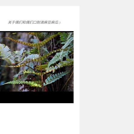
关于偶们和偶们口耐滴麻豆麻瓜:)