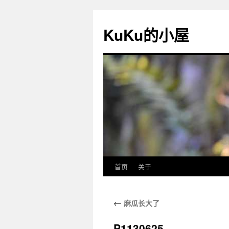
KuKu的小屋
首页
关于
←
麻瓜长大了
P1130625