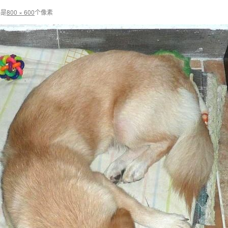
小是
800 × 600
个像素