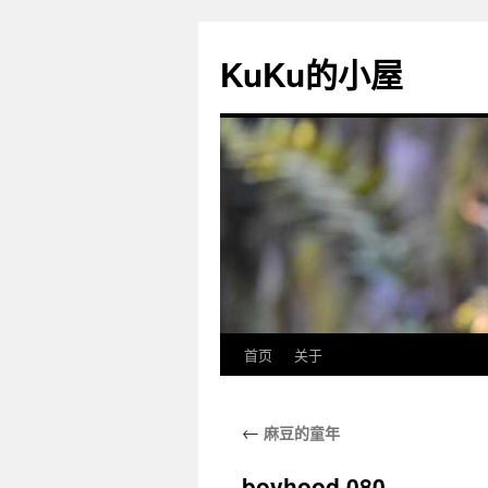
KuKu的小屋
首页
关于
←
麻豆的童年
boyhood 080