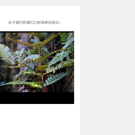
关于偶们和偶们口耐滴麻豆麻瓜:)