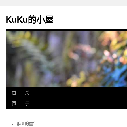
KuKu的小屋
首
关
页
于
←
麻豆的童年