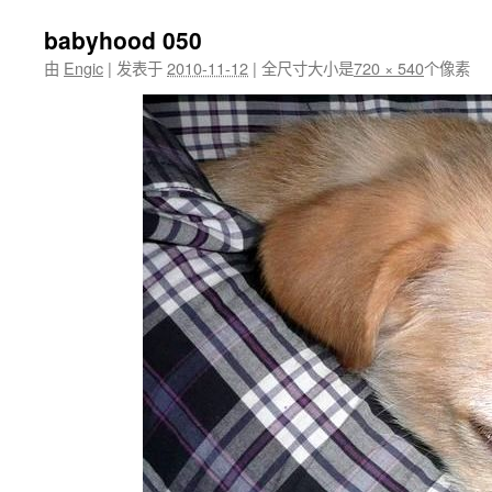
babyhood 050
由
Engic
|
发表于
2010-11-12
|
全尺寸大小是
720 × 540
个像素