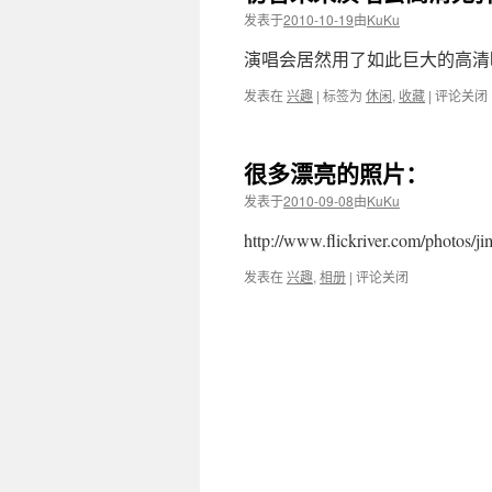
发表于
2010-10-19
由
KuKu
演唱会居然用了如此巨大的高清
发表在
兴趣
|
标签为
休闲
,
收藏
|
评论关闭
很多漂亮的照片：
发表于
2010-09-08
由
KuKu
http://www.flickriver.com/photos/j
发表在
兴趣
,
相册
|
评论关闭