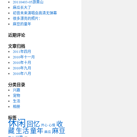
20110403-05游黄山
麻瓜长大了
初音未来演唱会高清无弹幕
很多漂亮的照片：
麻豆的童年
近期评论
文章归档
2011年四月
2010年十一月
2010年十月
2010年九月
2010年八月
分类目录
兴趣
宠物
生活
相册
标签
休闲
回忆
收
开心
心情
藏
生活
童年
麻豆
麻瓜