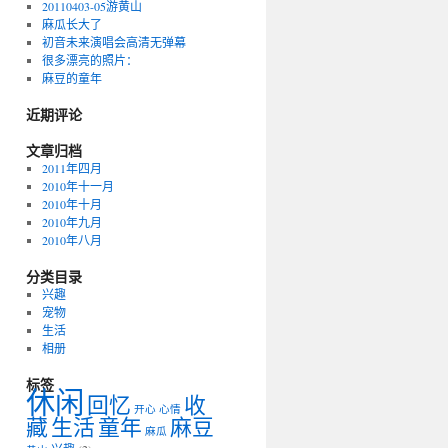
20110403-05游黄山
麻瓜长大了
初音未来演唱会高清无弹幕
很多漂亮的照片：
麻豆的童年
近期评论
文章归档
2011年四月
2010年十一月
2010年十月
2010年九月
2010年八月
分类目录
兴趣
宠物
生活
相册
标签
休闲
回忆
收
开心
心情
藏
生活
童年
麻豆
麻瓜